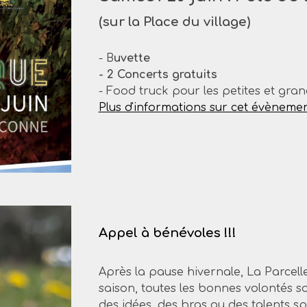
(sur la Place du village)
-
B
uvette
-
2 Concerts gratuits
-
F
ood truck pour les petites et gran
Plus d'informations sur cet évènemen
Appel à bénévoles !!!
Après la pause hivernale, La Parcelle
saison, toutes les bonnes volontés s
des idées, des bras ou des talents sp